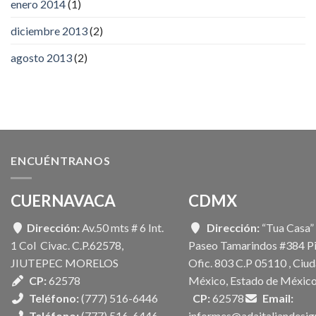
enero 2014
(1)
diciembre 2013
(2)
agosto 2013
(2)
ENCUÉNTRANOS
CUERNAVACA
CDMX
Dirección:
Av.50 mts # 6 Int.
Dirección:
“Tua Casa”
1 Col Civac. C.P.62578,
Paseo Tamarindos #384 Pi
JIUTEPEC MORELOS
Ofic. 803 C.P 05110 , Ciu
CP:
62578
México, Estado de México
Teléfono:
(777) 516-6446
CP:
62578
Email:
Teléfono:
(777) 516-6446
informes@adaitaliandesi