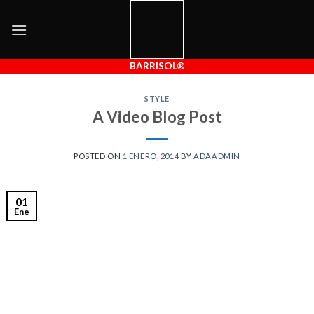
Skip
to
content
BARRISOL®
STYLE
A Video Blog Post
POSTED ON
1 ENERO, 2014
BY
ADAADMIN
01
Ene