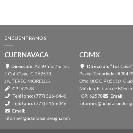
ENCUÉNTRANOS
CUERNAVACA
CDMX
Dirección:
Av.50 mts # 6 Int.
Dirección:
“Tua Casa”
1 Col Civac. C.P.62578,
Paseo Tamarindos #384 Pi
JIUTEPEC MORELOS
Ofic. 803 C.P 05110 , Ciu
CP:
62578
México, Estado de México
Teléfono:
(777) 516-6446
CP:
62578
Email:
Teléfono:
(777) 516-6446
informes@adaitaliandesi
Email:
informes@adaitaliandesign.com