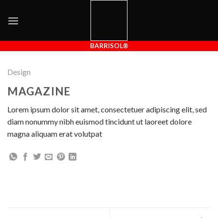
Skip
to
content
BARRISOL®
Design
MAGAZINE
Lorem ipsum dolor sit amet, consectetuer adipiscing elit, sed
diam nonummy nibh euismod tincidunt ut laoreet dolore
magna aliquam erat volutpat