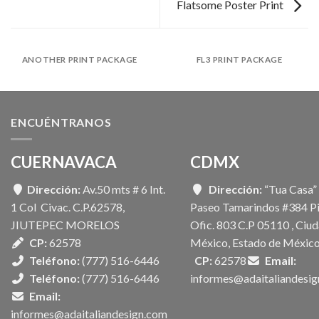
Flatsome Poster Print
ANOTHER PRINT PACKAGE
FL3 PRINT PACKAGE
ENCUÉNTRANOS
CUERNAVACA
CDMX
Dirección:
Av.50 mts # 6 Int.
Dirección:
“Tua Casa”
1 Col Civac. C.P.62578,
Paseo Tamarindos #384 Pi
JIUTEPEC MORELOS
Ofic. 803 C.P 05110 , Ciu
CP:
62578
México, Estado de México
Teléfono:
(777) 516-6446
CP:
62578
Email:
Teléfono:
(777) 516-6446
informes@adaitaliandesi
Email:
informes@adaitaliandesign.com